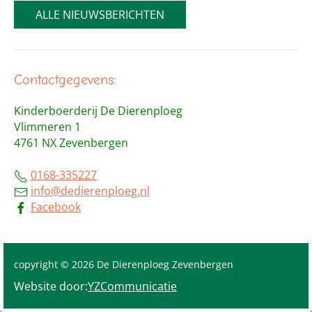
ALLE NIEUWSBERICHTEN
Contactgegevens:
Kinderboerderij De Dierenploeg
Vlimmeren 1
4761 NX Zevenbergen
0168-335227
info@dedierenploeg.nl
Facebook
copyright © 2026 De Dierenploeg Zevenbergen
Website door:
YZCommunicatie