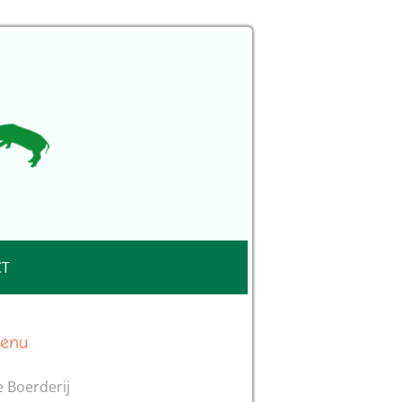
CT
enu
 Boerderij