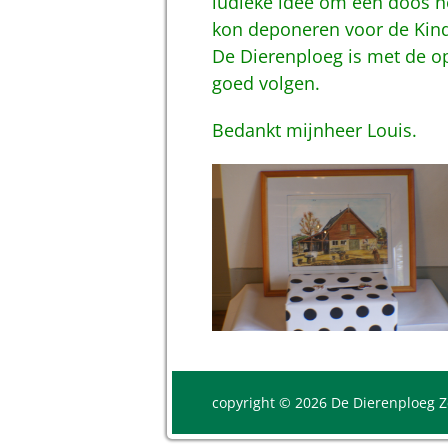
ludieke idee om een doos ne
kon deponeren voor de Kind
De Dierenploeg is met de op
goed volgen.
Bedankt mijnheer Louis.
copyright © 2026 De Dierenploeg 