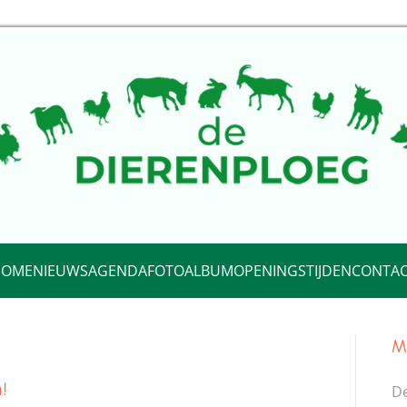
HOME
NIEUWS
AGENDA
FOTOALBUM
OPENINGSTIJDEN
CONTA
M
!
De