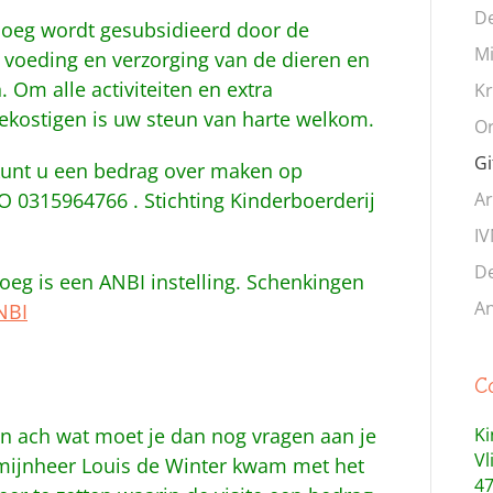
De
loeg wordt gesubsidieerd door de
Mi
voeding en verzorging van de dieren en
 Om alle activiteiten en extra
Kr
ekostigen is uw steun van harte welkom.
Or
Gi
 kunt u een bedrag over maken op
0315964766 . Stichting Kinderboerderij
Ar
IV
De
oeg is een ANBI instelling. Schenkingen
An
NBI
C
 en ach wat moet je dan nog vragen aan je
Ki
V
e mijnheer Louis de Winter kwam met het
47