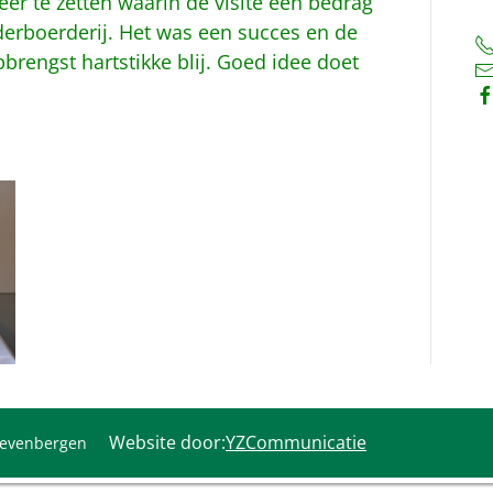
er te zetten waarin de visite een bedrag
erboerderij. Het was een succes en de
brengst hartstikke blij. Goed idee doet
Website door:
YZCommunicatie
Zevenbergen