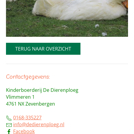
TERUG NAAR OVERZICHT
Contactgegevens:
Kinderboerderij De Dierenploeg
Vlimmeren 1
4761 NX Zevenbergen
0168-335227
info@dedierenploeg.nl
Facebook